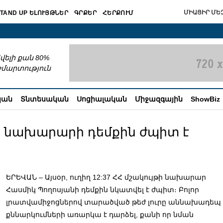
ՄԻԱՑԻՐ ՄԵԶ
TAND UP ԵԼՈՒՅԹՆԵՐ
ԳՐՔԵՐ
ՀԵՐՔՈՒՄ
շխատում
վելի քան 80%
շմարտություն
կան
Տնտեսական
Սոցիալական
Միջազգային
ShowBiz
յթի նախարարի դեմքին ժպիտ է
ԵՐԵՎԱՆ – Այսօր, ուղիղ 12:37 ՀՀ մշակույթի նախարար
Հասմիկ Պողոսյանի դեմքին նկատվել է ժպիտ։ Բոլոր
լրատվամիջոցներով տարածված թեժ լուրը աննախադեպ
քննարկումների առարկա է դարձել, քանի որ նման