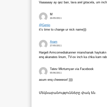
Vaaaaaay ay qez ban, lava arel jptacela, um inch
M
26/05/2011
@Genio
it’s time to change ur nick name)))
Aram
27/05/2011
Hargeli Armcomediakanner mianshanak haykakn hu
enq akanates linum, TV-ov inch ka chka kam rabi
Tatev Mkrtumyan via Facebook
05/06/2011
asum enq cheeeese!:))))
Մեկնաբանությունները փակ են.