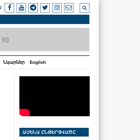
՝
Նկարներ
English
ԱՄԵՆԱ ԸՆԹԵՐՑՎԱԾԸ