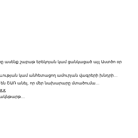
րը ասենք շաբաթ երեկոյան կամ ցանկացած այլ Աստծո օր
աձևության կամ անհետացող ամուրյան վագրերի խնդրի…
 են ՇԱՌ անել, որ մեր նախարարը մտածումա…
ՃՃՃ
եկ ակնթարթ…