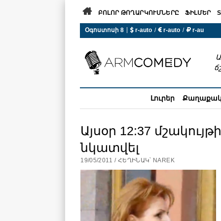

ԲՈԼՈՐ ԹՈՂԱՐԿՈՒՄՆԵՐԸ
ՖԻԼՄԵՐ
S
 r-auto
/
 r-auto
/
 r-au
|
Օգոստոսի 8
0°C  Եղանակն այսօր չի ա
Ա
ճ
Լուրեր
Քաղաքա
Այսօր 12:37 մշակու
նկատվել
19/05/2011 / ՀԵՂԻՆԱԿ՝ NAREK