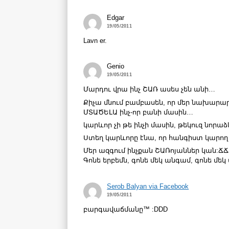
Edgar
19/05/2011
Lavn er.
Genio
19/05/2011
Մարդու վրա ինչ ՇԱՌ ասես չեն անի…
Քիչա մնում բամբասեն, որ մեր նախարա
ՄՏԱԾԵԼԱ ինչ-որ բանի մասին…
կարևոր չի թե ինչի մասին, թեկուզ նոր
Ստեղ կարևորը էնա, որ հանգիստ կարող
Մեր ազգում ինչքան ՇԱՌոյաններ կան:Ճ
Գոնե երբեմն, գոնե մեկ անգամ, գոնե մ
Serob Balyan via Facebook
19/05/2011
բարգավաճմանը™ :DDD