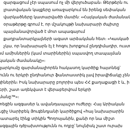
զարգացում չէր սպասում ոչ մի վերլուծաբան։ Թերթերն ու
լրատվական կայքերը առաջարկում են իրենց սեփական
վարկածները կատարվածի մասին: «Հայկական ժամանա
օրաթերթը գրում է, որ մշակույթի նախարարի ժպիտը
պայմանավորված է մոտ ապագայում
քաղբանտարկյալների ազատ արձակման հետ։ «Կասկած
չկա, որ նախարարն էլ է հոգու խորքում ընդդիմադիր, ուս
ամ ամիսներին (կամ տարիներին)
սպասվող տապալման
այկական ժամանակը»։
ղարկումը զարմանալիորեն հակասող կարծիք հայտնեց՝
ունն ու երկրի ընդհանուր ֆանտաստիկ լավ իրավիճակը չեն
իներին։ Իսկ նախարարը բոլորիս պես ՀՀ քաղաքացի է և, ի
ժերի, շատ ադեկվատ է վերաբերվում երկրի
մանը™»։
ցին ազգասեր և ավանդապաշտ ուժերը։ Հայ Արիական
ցիչ Սարիբեկ Յուգենդյանի կարծիքով «հայ նախարարին
 սատարել էինք տիկին Պողոսյանին, քանի որ նա միշտ
զգային դժբախտությունն ու ողբը՝ նույնիսկ շատ ուրախ