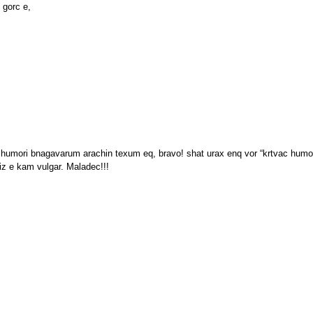
 gorc e,
mori bnagavarum arachin texum eq, bravo! shat urax enq vor “krtvac humor
z e kam vulgar. Maladec!!!