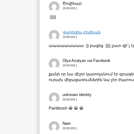
Ծովինար
19/05/2011
:)))))
Վարդգես Հովեյան
19/05/2011
աաաաաաաաա :)) բացեց :)))) շատ զի՜լ է
Olya Azatyan via Facebook
19/05/2011
քանի որ նա միշտ կարողանում էր գրագե
ուրախ միջացառումներին նա չէր ժպտում կամ, 
unknown identity
20/05/2011
Paintbrush 😀 😀 😀
Nare
22/05/2011