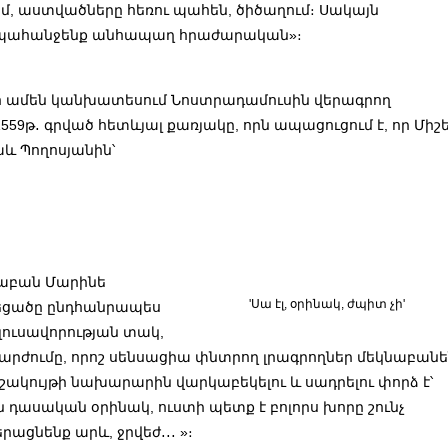
մ, աստվածները հեռու պահեն, ծիծաղում։ Սակայն
ի պահանջենք անհապաղ հրաժարական»։
տո ամեն կանխատեսում Նոստրադամուսին վերագրող
59թ․ գրված հետևյալ քառյակը, որն ապացուցում է, որ Միշե
և Պողոսյանին՝
սաբան Մարինե
'Սա էլ, օրինակ, ժպիտ չի'
ւնեցածը ընդհանրապես
 լուսավորության տակ,
րժումը, որոշ սենսացիա փնտրող լրագրողներ մեկնաբան
մշակույթի նախարարին վարկաբեկելու և սադրելու փորձ է՝
դասական օրինակ, ուստի պետք է բոլորս խորը շունչ
ացնենք արև, ջրվեժ․․․ »։