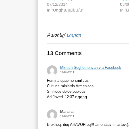
07/12/2014
03/0
In "Սոցիալական"
In "
Բաժինը՝
Լուրեր
13 Comments
Mkrtich Soghomonyan via Facebook
19/05/2011
Femina quae no smilicus
Culturis ministris Armeniaca
Smilicue dolce publcus
Ad Jovedi 12:37 դզզեց
Manana
19/05/2011
Erekheq, duq AHAVOR eq!!! amenalav imastov:):):):)