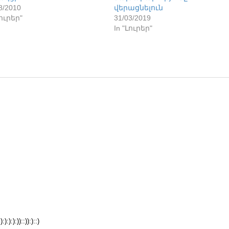
8/2010
վերացնելուն
Լուրեր"
31/03/2019
In "Լուրեր"
:):))::)):)::)