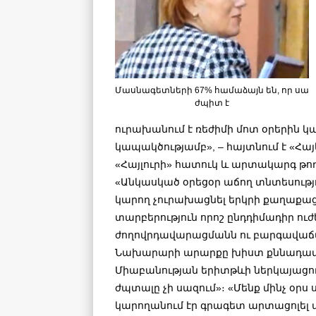
Մասնագետների 67% համաձայն են, որ սա
ժպիտ է
ուրախանում է ռեժիմի մոտ օրերին կ
կապակծությամբ», – հայտնում է «Հ
«Հայլուրի» հատուկ և արտակարգ թո
«Անկասկած օրեցօր աճող տնտեսությ
կարող չուրախացնել երկրի քաղաքաց
տարբերություն որոշ ընդդիմադիր ու
ժողովրդավարացմանն ու բարգավաճ
Նախարարի արարքը խիստ քննադատե
Միաբանության երիտթևի ներկայացու
ժպտալը չի սազում»։ «Մենք մինչ օրս
կարողանում էր գրագետ արտացոլել ա