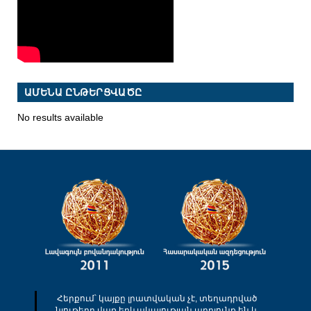
ԱՄԵՆԱ ԸՆԹԵՐՑՎԱԾԸ
No results available
Հերքում՝ կայքը լրատվական չէ, տեղադրված
նյութերը վառ երևակայության արդյունք են և