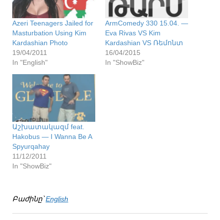
Azeri Teenagers Jailed for
ArmComedy 330 15.04. —
Masturbation Using Kim
Eva Rivas VS Kim
Kardashian Photo
Kardashian VS Ռեմոնտ
19/04/2011
16/04/2015
In "English"
In "ShowBiz"
Աշխատակազմ feat.
Hakobus — I Wanna Be A
Spyurqahay
11/12/2011
In "ShowBiz"
Բաժինը՝
English