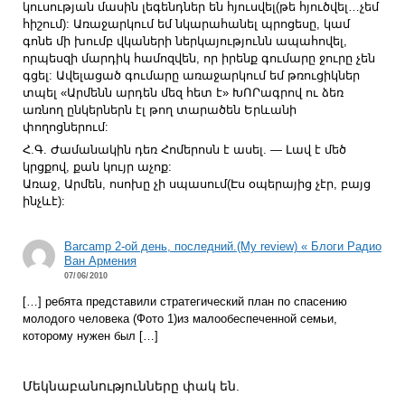
կուսության մասին լեգենդներ են հյուսվել(թե հյուծվել…չեմ
հիշում): Առաջարկում եմ նկարահանել պրոցեսը, կամ
գոնե մի խումբ վկաների ներկայությունն ապահովել,
որպեսզի մարդիկ համոզվեն, որ իրենք գումարը ջուրը չեն
գցել: Ավելացած գումարը առաջարկում եմ թռուցիկներ
տպել «Արմենն արդեն մեզ հետ է» ԽՈՐագրով ու ձեռ
առնող ընկերներն էլ թող տարածեն Երևանի
փողոցներում:
Հ.Գ. Ժամանակին դեռ Հոմերոսն է ասել. — Լավ է մեծ
կրցքով, քան կույր աչոք:
Առաջ, Արմեն, ոսոխը չի սպասում(Էս օպերայից չէր, բայց
ինչևէ):
Barcamp 2-ой день, последний.(My review) « Блоги Радио
Ван Армения
07/06/2010
[…] ребята представили стратегический план по спасению
молодого человека (Фото 1)из малообеспеченной семьи,
которому нужен был […]
Մեկնաբանությունները փակ են.