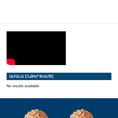
ԱՄԵՆԱ ԸՆԹԵՐՑՎԱԾԸ
No results available