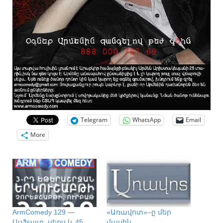
Telegram
WhatsApp
Email
More
ArmComedy 129 —
«Առավոտ»–ը մեր
Ասֆալտ, սեքս և 45
մասին