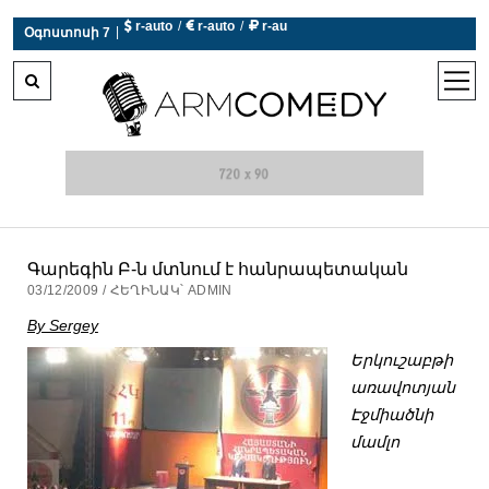
 r-auto
/
 r-auto
/
 r-au
|
Օգոստոսի 7
0°C  Եղանակն այսօր չի աշխատում
open
men
Գարեգին Բ-ն մտնում է հանրապետական
03/12/2009 / ՀԵՂԻՆԱԿ՝ ADMIN
By Sergey
Երկուշաբթի
առավոտյան
Էջմիածնի
մամլո