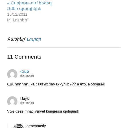
«Մարիոթ»-ում ծեծեց
Ձմեռ պապիկին
16/12/2011
In "Լուրեր"
Բաժինը՝
Լուրեր
11 Comments
Հաբ
03/12/2009
պահոոոոո, на святых замахнулись?? а что, молодцы!
Hayk
03/12/2009
VSe dzez mnac varvel kongressi djohqum!!
armcomedy