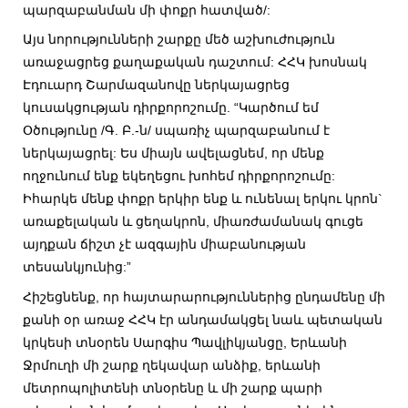
պարզաբանման մի փոքր հատված/:
Այս նորությունների շարքը մեծ աշխուժություն
առաջացրեց քաղաքական դաշտում: ՀՀԿ խոսնակ
Էդուարդ Շարմազանովը ներկայացրեց
կուսակցության դիրքորոշումը. “Կարծում եմ
Օծությունը /Գ. Բ.-ն/ սպառիչ պարզաբանում է
ներկայացրել: Ես միայն ավելացնեմ, որ մենք
ողջունում ենք եկեղեցու խոհեմ դիրքորոշումը:
Իհարկե մենք փոքր երկիր ենք և ունենալ երկու կրոն`
առաքելական և ցեղակրոն, միառժամանակ գուցե
այդքան ճիշտ չէ ազգային միաբանության
տեսանկյունից:”
Հիշեցնենք, որ հայտարարություններից ընդամենը մի
քանի օր առաջ ՀՀԿ էր անդամակցել նաև պետական
կրկեսի տնօրեն Սարգիս Պավլիկյանցը, Երևանի
Ջրմուղի մի շարք ղեկավար անձիք, երևանի
մետրոպոլիտենի տնօրենը և մի շարք պարի