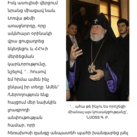
Իսկ ասուլիսի վերջում
նրանց միացավ նաև
Լոռվա թեմի
առաջնորդը, որը
ակնհայտ օրինակի
վրա ցուցադրեց
եկեղեցու և ՀՀԿ-ի
մերձեցման
կարևորությունը,
նշելով. “…հուսով
եմ հիմա ամեն ինչ
ընկավ իր տեղը: Ամեն”
/Ներողություն ենք
հայցում մեր նախկին
'… ահա թե ինչու ես որոշեցի
լրագրողի
միանալ այս կուսակցությանը',
անփութության
ՆՍՕՏՏ Գ. Բ.
համար, որի
հեռախոսի զանգը անպատեհ պահի խանգարեց լսել