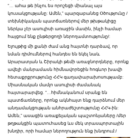
“… ահա թե ինչու ես որոշեցի միանալ այս
կուսակցությանը: Ամեն,” պարզաբանեց Օծությունը /
տեխնիկական պատճառներով մեր թխթակիցը
ներկա չէր ասուլիսի առաջին մասին, ինչի համար
հայցում ենք ընթերցողի ներողամտությունը/:
Ելույթից մի քանի ժամ անց հայտնի դարձավ, որ
նման դիմումներով հանդես են եկել նաև
Արարատյան և Շիրակի թեմի առաջնորդները, որոնք
ավելի մանրամասն հիմնավորեցին հոգևոր խավի
հետաքրքրությունը ՀՀԿ գաղափարախոսությամբ:
Միասնական մամլո ասուլիսի ժամանակ
հայտարարվեց. “…հիմնականում սրանք են
պատճառները, որոնք ակնհայտ ենք դարձնում մեր
անդամակցության անհրաժեշտությունը ՀՀԿ-ին:
Ամեն,” ասացին առաքելական պաշտոնյաները /մեր
թղթակցին պատուհասեց ևս մեկ տրասպորտային
խնդիր, որի համար ներողություն ենք խնդրում:/