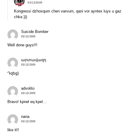
03/12/2009
Kongressi dzhoxqum chen varvum, qani vor ayntex luys u gaz
chka )))
Suicide Bomber
03/12/2009
Well done guys!!!
արտավազդ
03/12/2009
Դզեց)
advolito
03/12/2009
Bravo! kpnel eq kpel…
nana
03/12/2009
like it!!