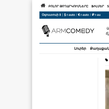

ԲՈԼՈՐ ԹՈՂԱՐԿՈՒՄՆԵՐԸ
ՖԻԼՄԵՐ
S
|
Օգոստոսի 8
 r-auto
/
 r-auto
/
 r-au
0°C  Եղանակն այսօր չի ա
Ա
ճ
Լուրեր
Քաղաքա