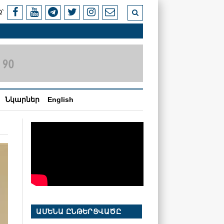
՝
Նկարներ
English
ԱՄԵՆԱ ԸՆԹԵՐՑՎԱԾԸ