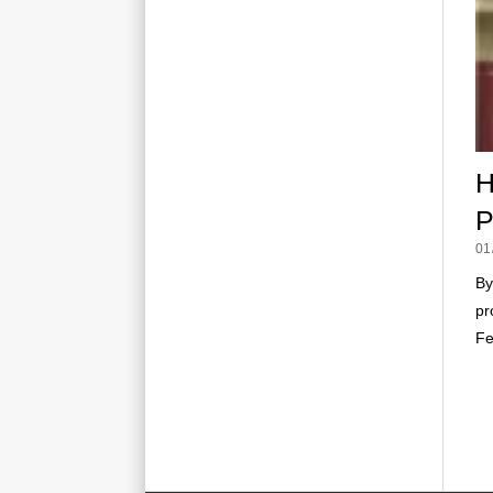
H
P
01
By
pr
Fe