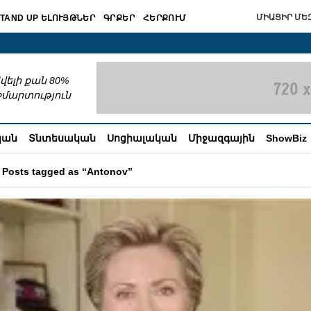
ՄԻԱՑԻՐ ՄԵԶ
TAND UP ԵԼՈՒՅԹՆԵՐ
ԳՐՔԵՐ
ՀԵՐՔՈՒՄ
շխատում
վելի քան 80%
շմարտություն
կան
Տնտեսական
Սոցիալական
Միջազգային
ShowBiz
Posts tagged as “Antonov”