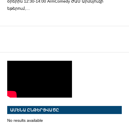
օրերին 12:30-14:00 ArmComedy ԺԱՄ Արմնյուզի
եթերում,…
ԱՄԵՆԱ ԸՆԹԵՐՑՎԱԾԸ
No results available