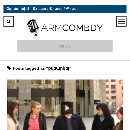
|
Օգոստոսի 8
 r-auto
/
 r-auto
/
 r-au
0°C  Եղանակն այսօր չի աշխատում
open
men
Posts tagged as “քվեարկել”