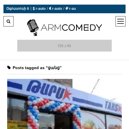
|
Օգոստոսի 6
 r-auto
/
 r-auto
/
 r-au
0°C  Եղանակն այսօր չի աշխատում
open
men
Posts tagged as “ցանց”