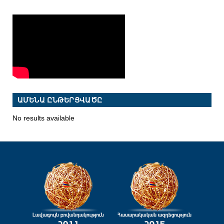
ԱՄԵՆԱ ԸՆԹԵՐՑՎԱԾԸ
No results available