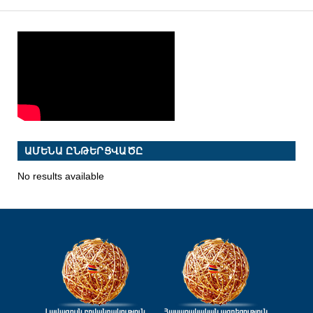
ԱՄԵՆԱ ԸՆԹԵՐՑՎԱԾԸ
No results available