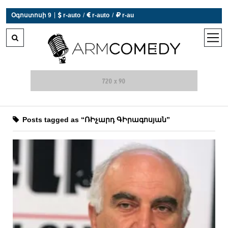
|
Օգոստոսի 9
 r-auto
/
 r-auto
/
 r-au
0°C  Եղանակն այսօր չի աշխատում
open
men
Posts tagged as “ՌԻչարդ ԳԻրագոսյան”