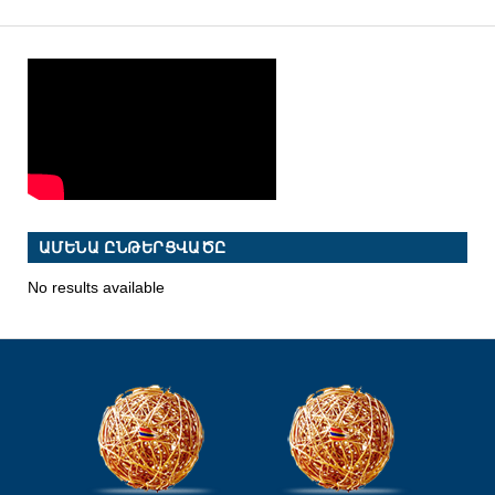
ԱՄԵՆԱ ԸՆԹԵՐՑՎԱԾԸ
No results available