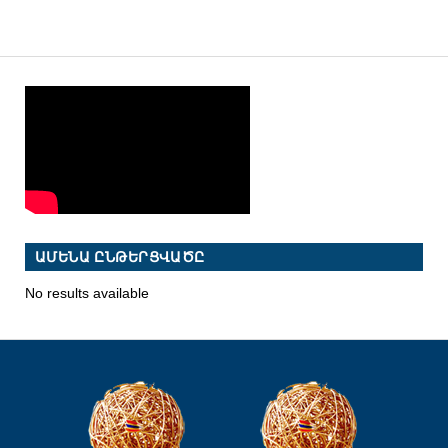
ԱՄԵՆԱ ԸՆԹԵՐՑՎԱԾԸ
No results available