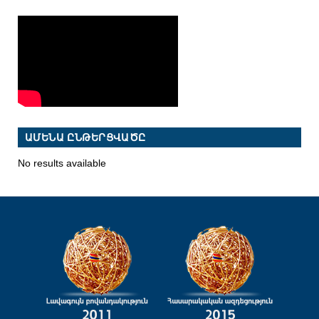
ԱՄԵՆԱ ԸՆԹԵՐՑՎԱԾԸ
No results available