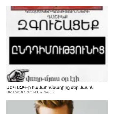
ՄԵԿ ԱԶԳ–ի համահիմնադիրը մեր մասին
18/11/2010 / ՀԵՂԻՆԱԿ՝ NAREK