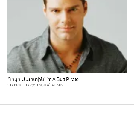
Ռիկի Մարտին`I'm A Butt Pirate
31/03/2010 / ՀԵՂԻՆԱԿ՝ ADMIN