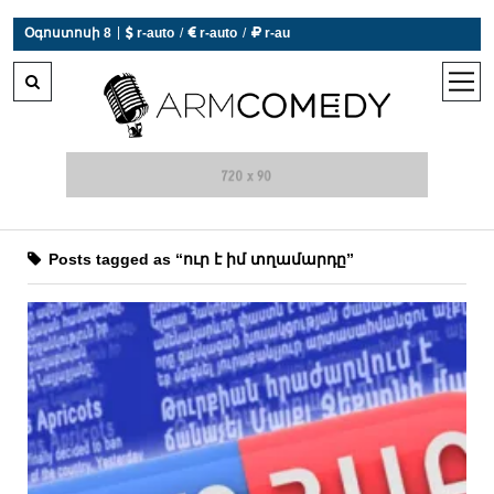
|
Օգոստոսի 8
 r-auto
/
 r-auto
/
 r-au
0°C  Եղանակն այսօր չի աշխատում
open
men
Posts tagged as “ուր է իմ տղամարդը”