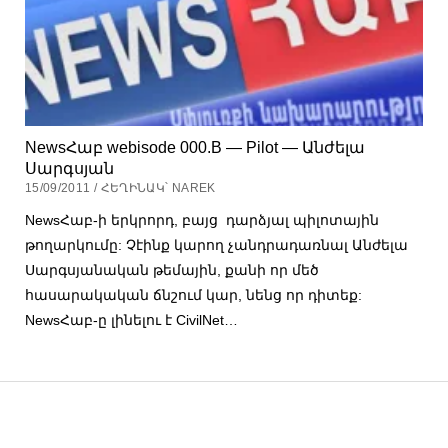
NewsՀաբ webisode 000.B — Pilot — Անժելա
Սարգսյան
15/09/2011 / ՀԵՂԻՆԱԿ՝ NAREK
NewsՀաբ-ի երկրորդ, բայց դարձյալ պիլոտային
թողարկումը: Չէինք կարող չանդրադառնալ Անժելա
Սարգսյանական թեմային, քանի որ մեծ
հասարակական ճնշում կար, նենց որ դիտեք:
NewsՀաբ-ը լինելու է CivilNet…