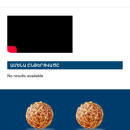
ԱՄԵՆԱ ԸՆԹԵՐՑՎԱԾԸ
No results available