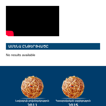
ԱՄԵՆԱ ԸՆԹԵՐՑՎԱԾԸ
No results available