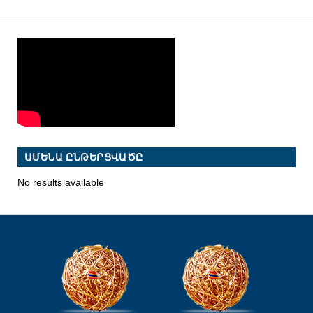
ԱՄԵՆԱ ԸՆԹԵՐՑՎԱԾԸ
No results available