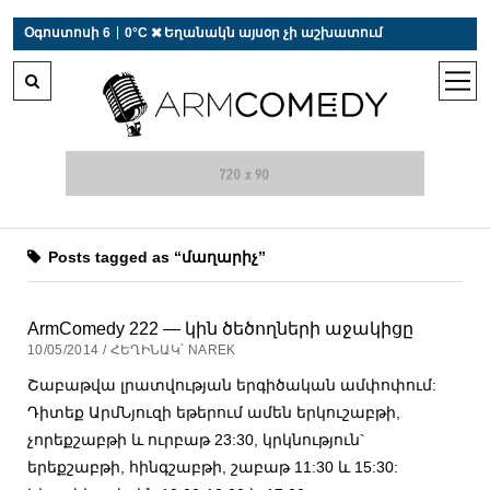
 r-auto
/
 r-auto
/
 r-au
|
Օգոստոսի 6
0°C  Եղանակն այսօր չի աշխատում
open
men
Posts tagged as “մաղարիչ”
ArmComedy 222 — կին ծեծողների աջակիցը
10/05/2014 / ՀԵՂԻՆԱԿ՝ NAREK
Շաբաթվա լրատվության երգիծական ամփոփում:
Դիտեք ԱրմՆյուզի եթերում ամեն երկուշաբթի,
չորեքշաբթի և ուրբաթ 23:30, կրկնություն`
երեքշաբթի, հինգշաբթի, շաբաթ 11:30 և 15:30: