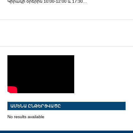
Կիրակի օրերին 10:00-12:00 և 17:30…
ԱՄԵՆԱ ԸՆԹԵՐՑՎԱԾԸ
No results available