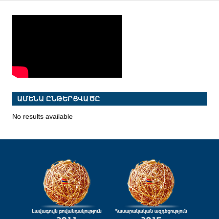
ԱՄԵՆԱ ԸՆԹԵՐՑՎԱԾԸ
No results available