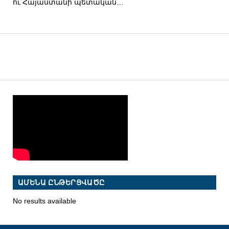
ու Հայաստանի պետական…
ԱՄԵՆԱ ԸՆԹԵՐՑՎԱԾԸ
No results available