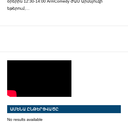
օրերին 12:30-14:00 ArmComedy ԺԱՄ Արմնյուզի
եթերում,…
ԱՄԵՆԱ ԸՆԹԵՐՑՎԱԾԸ
No results available