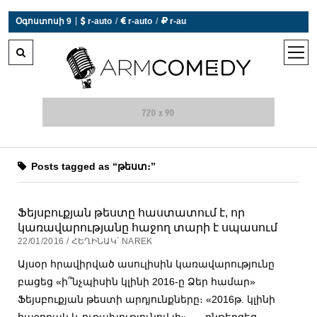
|
Օգոստոսի 9
 r-auto
/
 r-auto
/
 r-au
0°C  Եղանակն այսօր չի աշխատում
open
men
Posts tagged as “թեստ։”
Ֆեյսբուքյան թեստը հաստատում է, որ
կառավարությանը հաջող տարի է սպասում
22/01/2016 / ՀԵՂԻՆԱԿ՝ NAREK
Այսօր հրավիրված ասուլիսին կառավարությունը
բացեց «ի՞նչպիսին կլինի 2016-ը Ձեր համար»
Ֆեյսբուքյան թեստի արդյունքները։ «2016թ. կլինի
հաջողակ և ուրախությունով լի», — ընթերցեց