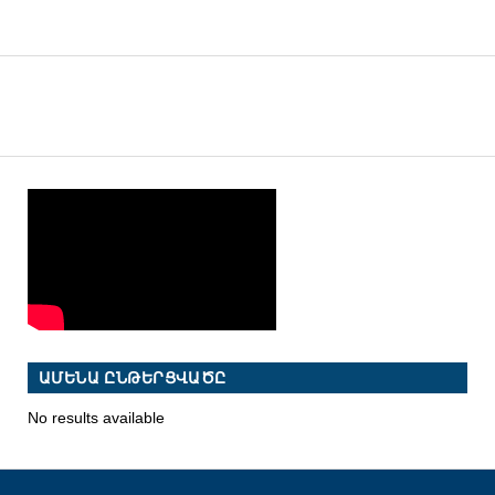
ԱՄԵՆԱ ԸՆԹԵՐՑՎԱԾԸ
No results available