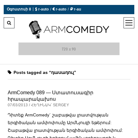
|
Օգոստոսի 8
 r-auto
/
 r-auto
/
 r-au
0°C  Եղանակն այսօր չի աշխատում
open
men
Posts tagged as “դասադուլ”
ArmComedy 089 — Ստատուսագիր
հրապարակախոս
07/03/2013 / ՀԵՂԻՆԱԿ՝ SERGEY
Դիտեք ArmComedy` շաբաթվա լրատվության
երգիծական ամփոփումը ԱրմՆյուզի եթերում:
Շաբաթվա լրատվության երգիծական ամփոփում:
Դիտեք ԱրմՆյուզի եթերում ամեն չորեքշաբթի և