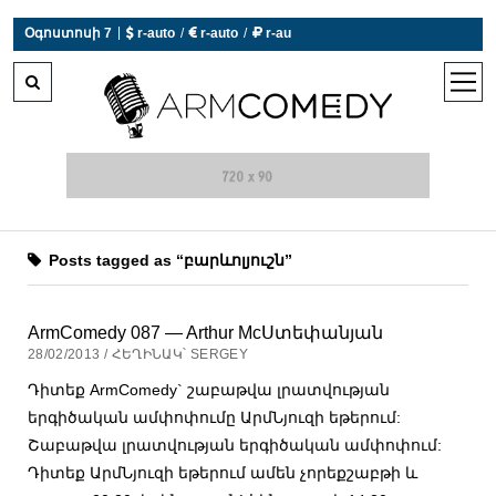
|
Օգոստոսի 7
 r-auto
/
 r-auto
/
 r-au
0°C  Եղանակն այսօր չի աշխատում
open
men
Posts tagged as “բարևոլյուշն”
ArmComedy 087 — Arthur McՍտեփանյան
28/02/2013 / ՀԵՂԻՆԱԿ՝ SERGEY
Դիտեք ArmComedy` շաբաթվա լրատվության
երգիծական ամփոփումը ԱրմՆյուզի եթերում:
Շաբաթվա լրատվության երգիծական ամփոփում:
Դիտեք ԱրմՆյուզի եթերում ամեն չորեքշաբթի և