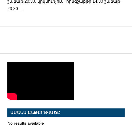
շաբաթ 20:30, կրկնություն` հինգշաբթի 14:30 շաբաթ
23:30…
ԱՄԵՆԱ ԸՆԹԵՐՑՎԱԾԸ
No results available