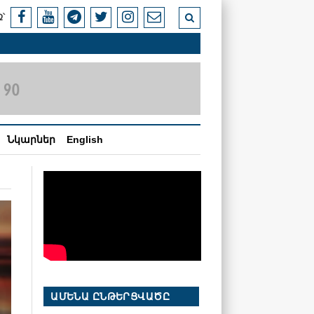
՝
Նկարներ
English
ԱՄԵՆԱ ԸՆԹԵՐՑՎԱԾԸ