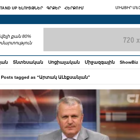
ՄԻԱՑԻՐ ՄԵԶ
TAND UP ԵԼՈՒՅԹՆԵՐ
ԳՐՔԵՐ
ՀԵՐՔՈՒՄ
շխատում
վելի քան 80%
շմարտություն
կան
Տնտեսական
Սոցիալական
Միջազգային
ShowBiz
Posts tagged as “Արտակ ԱԼեքսանյան”