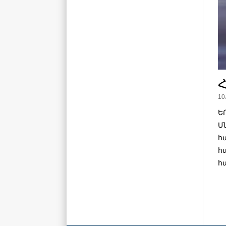
Հ
10
Ե
Մ
հ
հ
հ