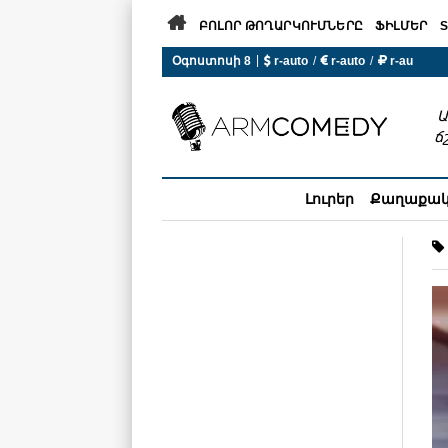

ԲՈԼՈՐ ԹՈՂԱՐԿՈՒՄՆԵՐԸ
ՖԻԼՄԵՐ
S
|
Օգոստոսի 8
 r-auto
/
 r-auto
/
 r-au
0°C  Եղանակն այսօր չի ա
Ա
ճ
Լուրեր
Քաղաքա