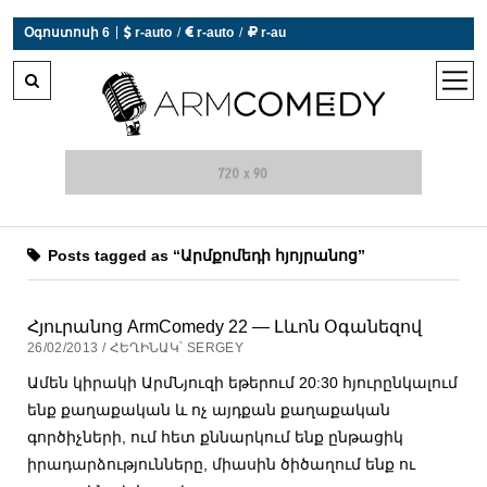
|
Օգոստոսի 6
 r-auto
/
 r-auto
/
 r-au
0°C  Եղանակն այսօր չի աշխատում
open
men
Posts tagged as “Արմքոմեդի հյոյրանոց”
Հյուրանոց ArmComedy 22 — Լևոն Օգանեզով
26/02/2013 / ՀԵՂԻՆԱԿ՝ SERGEY
Ամեն կիրակի ԱրմՆյուզի եթերում 20:30 հյուրընկալում
ենք քաղաքական և ոչ այդքան քաղաքական
գործիչների, ում հետ քննարկում ենք ընթացիկ
իրադարձությունները, միասին ծիծաղում ենք ու