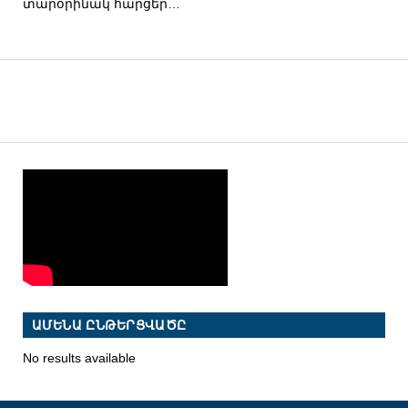
տարօրինակ հարցեր…
ԱՄԵՆԱ ԸՆԹԵՐՑՎԱԾԸ
No results available