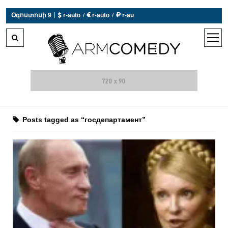
|
Օգոստոսի 9
 r-auto
/
 r-auto
/
 r-au
0°C  Եղանակն այսօր չի աշխատում
open
men
Posts tagged as “госдепартамент”