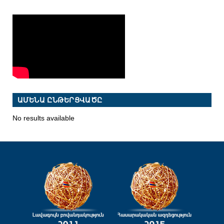
ԱՄԵՆԱ ԸՆԹԵՐՑՎԱԾԸ
No results available