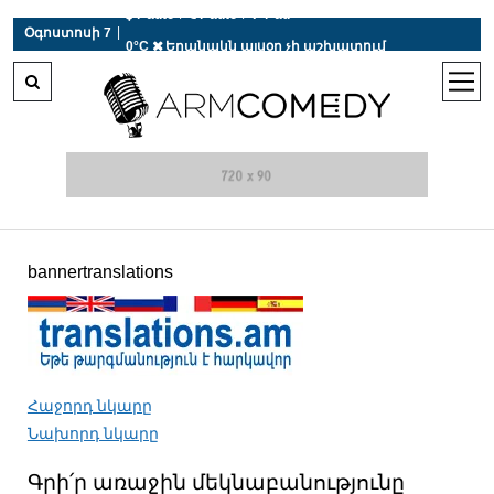
 r-auto
/
 r-auto
/
 r-au
|
Օգոստոսի 7
0°C  Եղանակն այսօր չի աշխատում
open
men
bannertranslations
Հաջորդ նկարը
Նախորդ նկարը
Գրի՛ր առաջին մեկնաբանությունը