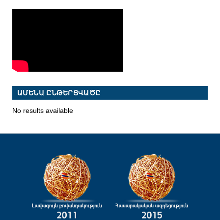
ԱՄԵՆԱ ԸՆԹԵՐՑՎԱԾԸ
No results available